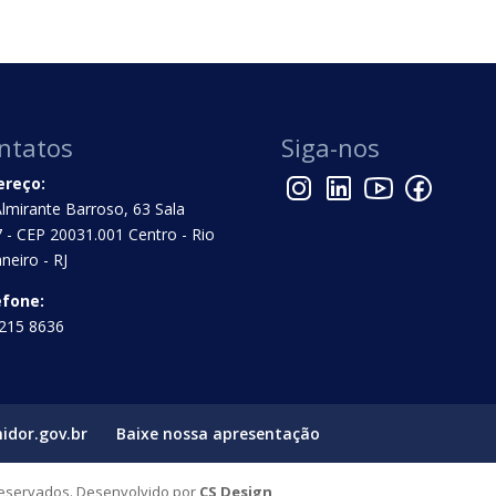
ntatos
Siga-nos
ereço:
Almirante Barroso, 63 Sala
 - CEP 20031.001 Centro - Rio
aneiro - RJ
efone:
215 8636
idor.gov.br
Baixe nossa apresentação
Reservados. Desenvolvido por
CS Design