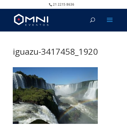
21 2215 8636
iguazu-3417458_1920