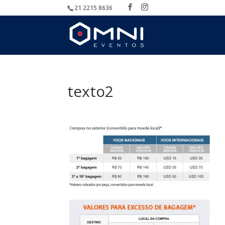
21 2215 8636
texto2