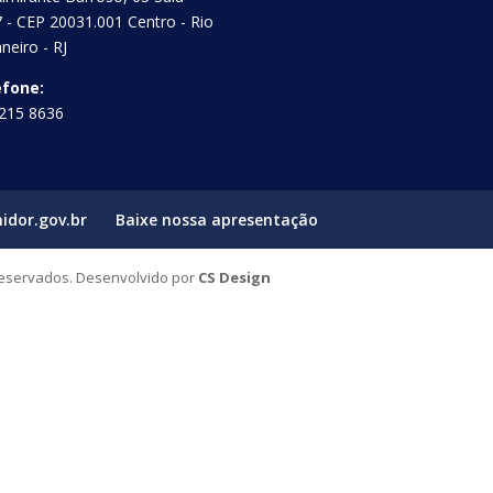
 - CEP 20031.001 Centro - Rio
aneiro - RJ
efone:
215 8636
idor.gov.br
Baixe nossa apresentação
Reservados. Desenvolvido por
CS Design