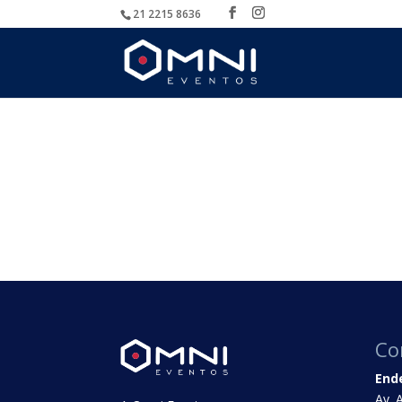
21 2215 8636
Co
End
Av. 