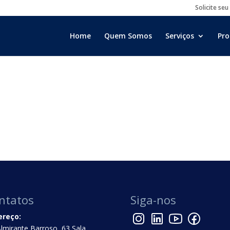
Solicite seu
Home
Quem Somos
Serviços
Pro
ntatos
Siga-nos
ereço:
Almirante Barroso, 63 Sala