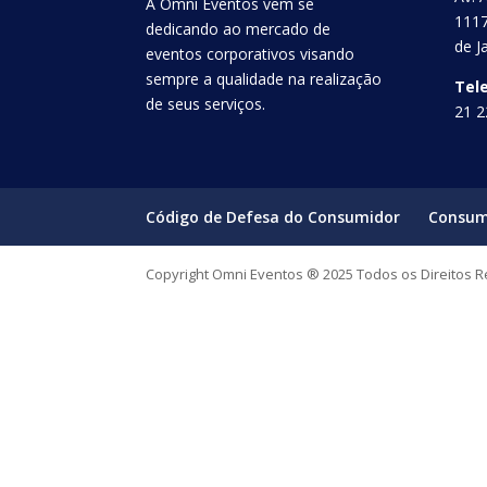
A Omni Eventos vem se
1117
dedicando ao mercado de
de J
eventos corporativos visando
sempre a qualidade na realização
Tel
de seus serviços.
21 2
Código de Defesa do Consumidor
Consum
Copyright Omni Eventos ® 2025 Todos os Direitos 