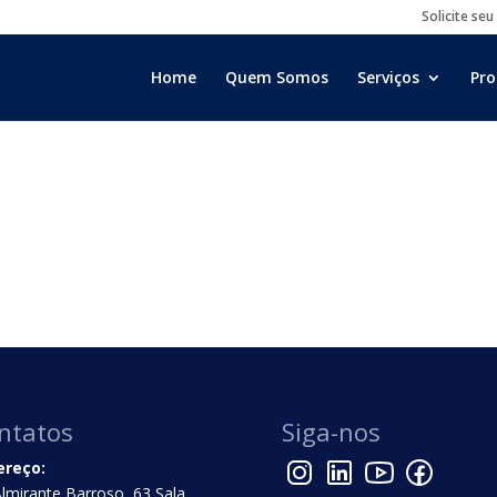
Solicite seu
Home
Quem Somos
Serviços
Pro
ntatos
Siga-nos
ereço:
Almirante Barroso, 63 Sala