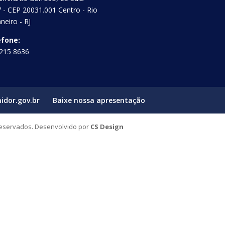
 - CEP 20031.001 Centro - Rio
aneiro - RJ
efone:
215 8636
idor.gov.br
Baixe nossa apresentação
Reservados. Desenvolvido por
CS Design