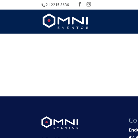
21 2215 8636
Co
End
Av. 