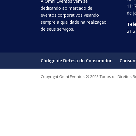
A Omni Eventos vem se
1117
dedicando ao mercado de
de J
eventos corporativos visando
sempre a qualidade na realização
Tel
de seus serviços.
21 2
Código de Defesa do Consumidor
Consum
Copyright Omni Eventos ® 2025 Todos os Direitos 