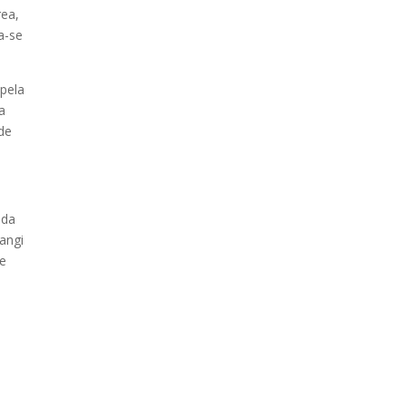
rea,
a-se
 pela
a
de
ida
angi
de