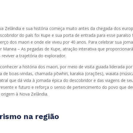
va Zelândia e sua história começa muito antes da chegada dos euro
scobridor do país foi Kupe e sua porta de entrada para esse paraíso 
erço dos maori e onde ele viveu por 40 anos. Para celebrar sua jorn
rar Manea – As pegadas de Kupe, atração interativa que proporcionar
s reviver a trajetória do explorador.
conhecer a história dos maori, por meio de visita guiada liderada por
ia de boas-vindas, chamada pōwhiri, karakia (orações), waiata (músic
tral que dá vida à jornada épica do descobridor e das viagens de se
resente e futuro e reforça o senso de pertencimento do povo que de
origem à Nova Zelândia.
rismo na região