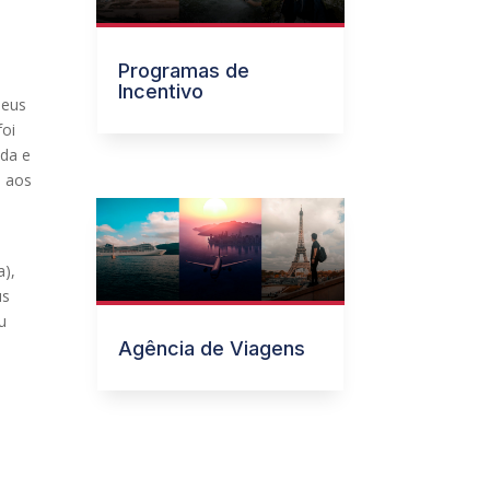
Programas de
Incentivo
peus
foi
ada e
á aos
a),
us
u
Agência de Viagens