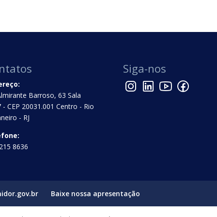
ntatos
Siga-nos
ereço:
Almirante Barroso, 63 Sala
 - CEP 20031.001 Centro - Rio
aneiro - RJ
efone:
215 8636
idor.gov.br
Baixe nossa apresentação