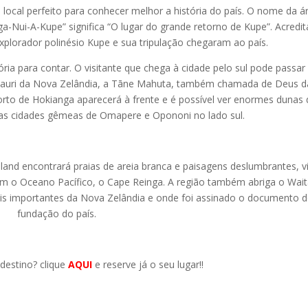
 local perfeito para conhecer melhor a história do país. O nome da á
-Nui-A-Kupe” significa “O lugar do grande retorno de Kupe”. Acredit
xplorador polinésio Kupe e sua tripulação chegaram ao país.
ia para contar. O visitante que chega à cidade pelo sul pode passar
e kauri da Nova Zelândia, a Tāne Mahuta, também chamada de Deus d
porto de Hokianga aparecerá à frente e é possível ver enormes dunas 
e as cidades gêmeas de Omapere e Opononi no lado sul.
hland encontrará praias de areia branca e paisagens deslumbrantes, v
 o Oceano Pacífico, o Cape Reinga. A região também abriga o Wait
ais importantes da Nova Zelândia e onde foi assinado o documento 
fundação do país.
destino? clique
AQUI
e reserve já o seu lugar!!