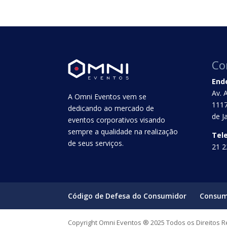
Co
End
Av. 
A Omni Eventos vem se
1117
dedicando ao mercado de
de J
eventos corporativos visando
sempre a qualidade na realização
Tel
de seus serviços.
21 2
Código de Defesa do Consumidor
Consum
Copyright Omni Eventos ® 2025 Todos os Direitos 