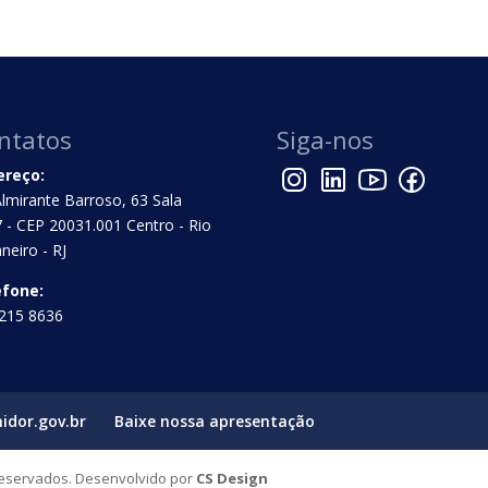
ntatos
Siga-nos
ereço:
Almirante Barroso, 63 Sala
 - CEP 20031.001 Centro - Rio
aneiro - RJ
efone:
215 8636
idor.gov.br
Baixe nossa apresentação
Reservados. Desenvolvido por
CS Design