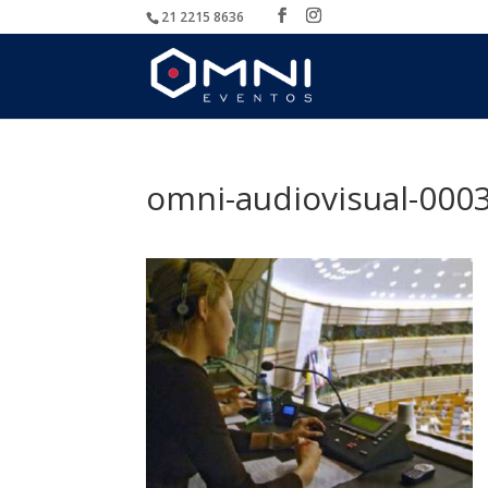
21 2215 8636
omni-audiovisual-000