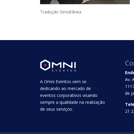
Tradução Simultânea
Co
End
Av. 
A Omni Eventos vem se
1117
dedicando ao mercado de
de J
eventos corporativos visando
sempre a qualidade na realização
Tel
de seus serviços.
21 2