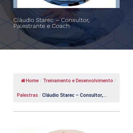
Cláudio Starec – Consultor,
Palestrante e Coach
Home
/
Treinamento e Desenvolvimento
/
Palestras
/
Cláudio Starec – Consultor,...