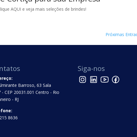
lique AQUI e veja mais seleções de brindes!
Próximas Entra
ntatos
Siga-nos
ereço:
Almirante Barroso, 63 Sala
 - CEP 20031.001 Centro - Rio
aneiro - RJ
efone:
215 8636