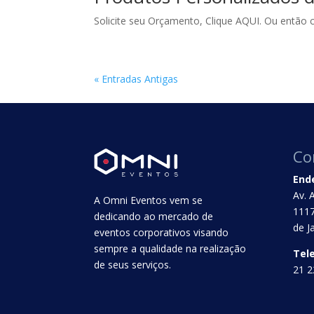
Solicite seu Orçamento, Clique AQUI. Ou então c
« Entradas Antigas
Co
End
Av. 
A Omni Eventos vem se
1117
dedicando ao mercado de
de J
eventos corporativos visando
sempre a qualidade na realização
Tel
de seus serviços.
21 2